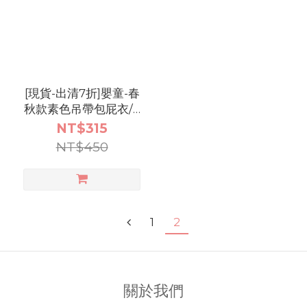
[現貨-出清7折]嬰童-春
秋款素色吊帶包屁衣/3
色
NT$315
NT$450
1
2
關於我們