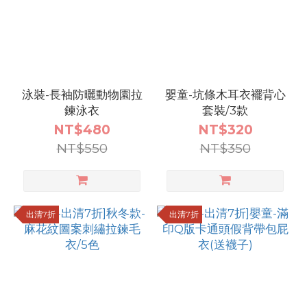
泳裝-長袖防曬動物園拉
嬰童-坑條木耳衣襬背心
鍊泳衣
套裝/3款
NT$480
NT$320
NT$550
NT$350
出清7折
出清7折