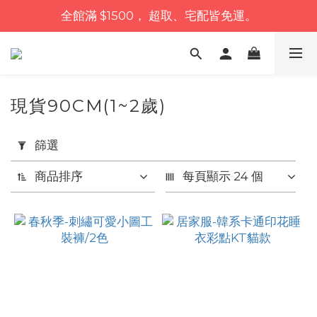
全館滿 $1500， 超取、宅配皆免運。
現貨90CM(1~2歲)
套
篩選
用
篩
商品排序
每頁顯示 24 個
選
(0/20)
價格
(NT$)
~