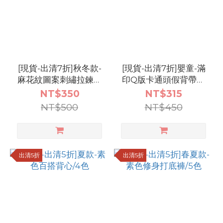
[現貨-出清7折]秋冬款-
[現貨-出清7折]嬰童-滿
麻花紋圖案刺繡拉鍊毛
印Q版卡通頭假背帶包
衣/5色
屁衣(送襪子)
NT$350
NT$315
NT$500
NT$450
出清5折
出清5折