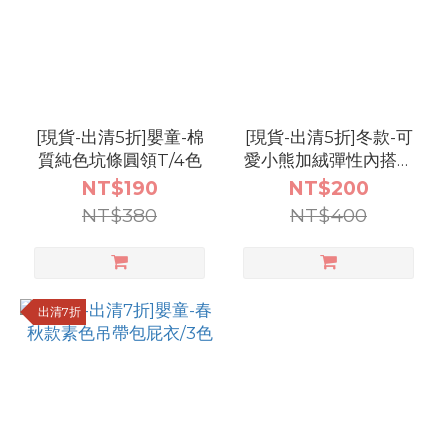
[現貨-出清5折]嬰童-棉
[現貨-出清5折]冬款-可
質純色坑條圓領T/4色
愛小熊加絨彈性內搭上
衣/6色
NT$190
NT$200
NT$380
NT$400
出清7折