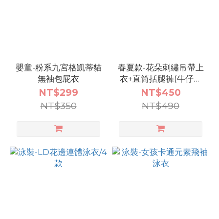
嬰童-粉系九宮格凱蒂貓
春夏款-花朵刺繡吊帶上
無袖包屁衣
衣+直筒括腿褲(牛仔套
裝)
NT$299
NT$450
NT$350
NT$490