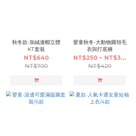
預
購
_80
(24)
秋冬款-加絨連帽立體
嬰童秋冬-大動物圓領毛
預
KT套裝
衣與打底褲
購
NT$640
NT$250 ~ NT$3...
_73
NT$700
NT$420
(20)
預
購
_110
(18)
預購
_120
(17)