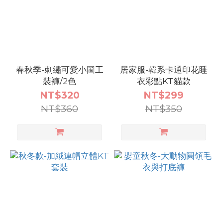
尺
寸
現
春秋季-刺繡可愛小圖工
居家服-韓系卡通印花睡
貨
裝褲/2色
衣彩點KT貓款
_90
NT$320
NT$299
(39)
NT$360
NT$350
預
購
_90
(31)
預購
_100
(30)