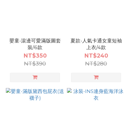
預購
_130
(12)
現貨
嬰童-滾邊可愛滿版圖套
夏款-人氣卡通女童短袖
_100
裝/6款
上衣/4款
(9)
NT$350
NT$240
NT$390
NT$280
看
更
多