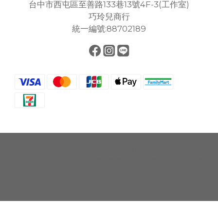
台中市西屯區至善路133巷13號4F-3(工作室)
巧玲兒商行
統一編號:88702189
2021© 巧玲兒商行
「ChildHood 童裝」的商標所有權亦歸本公司所有，請勿下載、轉載或
抄襲。
統一編號:88702189
立即購買