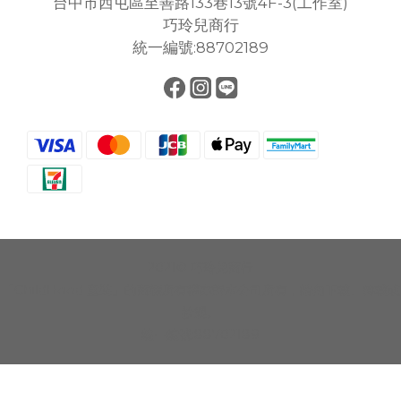
台中市西屯區至善路133巷13號4F-3(工作室)
巧玲兒商行
統一編號:88702189
2021© 巧玲兒商行
「ChildHood 童裝」的商標所有權亦歸本公司所有，請勿下載、轉載或
抄襲。
統一編號:88702189
立即購買