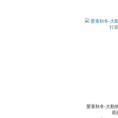
嬰童秋冬-大動
底