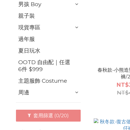
男孩 Boy
親子裝
現貨專區
過年服
夏日玩水
OOTD 自由配｜任選
6件 $999
春秋款-小熊
褲/
主題服飾 Costume
NT$
周邊
NT$
套用篩選
(0/20)