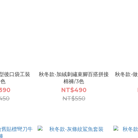
造型後口袋工裝
秋冬款-加絨刺繡束腳百搭拼接
秋冬款-
2色
棉褲/3色
390
NT$490
450
NT$550