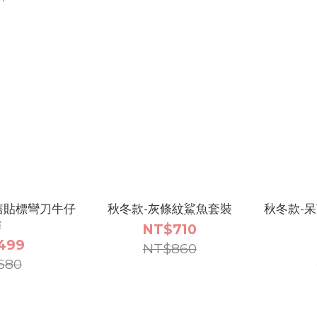
舊貼標彎刀牛仔
秋冬款-灰條紋鯊魚套裝
秋冬款-
褲
NT$710
499
NT$860
580