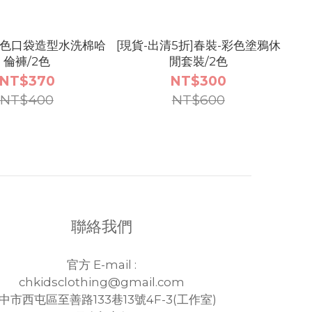
素色口袋造型水洗棉哈
[現貨-出清5折]春裝-彩色塗鴉休
倫褲/2色
閒套裝/2色
NT$370
NT$300
NT$400
NT$600
聯絡我們
官方 E-mail :
chkidsclothing@gmail.com
中市西屯區至善路133巷13號4F-3(工作室)