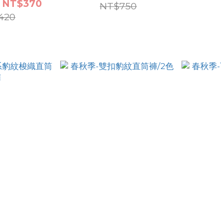
 NT$370
NT$750
420