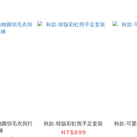
物圓領毛衣與打
秋款-韓版彩虹熊手足套裝
秋款-可
褲
NT$699