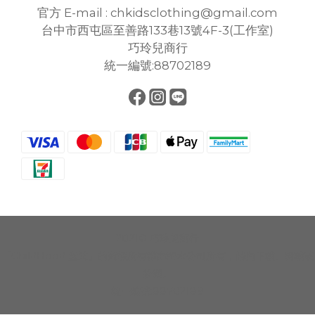
官方 E-mail : chkidsclothing@gmail.com
台中市西屯區至善路133巷13號4F-3(工作室)
巧玲兒商行
統一編號:88702189
2021© 巧玲兒商行
「ChildHood 童裝」的商標所有權亦歸本公司所有，請勿下載、轉載或
抄襲。
統一編號:88702189