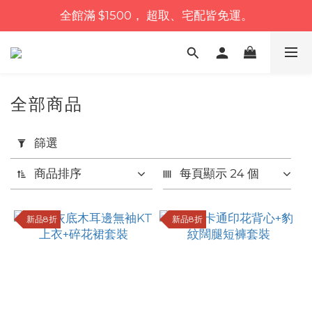
全館滿 $1500， 超取、宅配皆免運。
全部商品
套
篩選
用
篩
商品排序
每頁顯示 24 個
選
(0/20)
新品8折
新品8折
價格
(NT$)
~