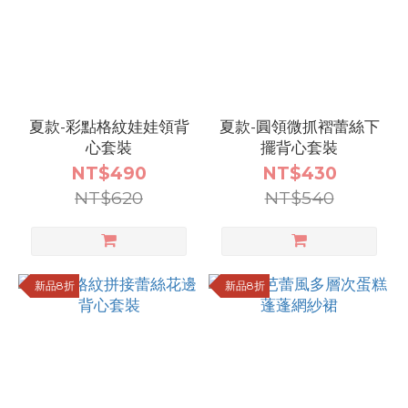
_150
(120)
看
更
多
夏款-彩點格紋娃娃領背
夏款-圓領微抓褶蕾絲下
心套裝
擺背心套裝
NT$490
NT$430
NT$620
NT$540
新品8折
新品8折