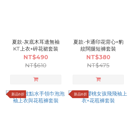
尺
寸
預購
夏款-灰底木耳邊無袖
夏款-卡通印花背心+豹
_100
KT上衣+碎花裙套裝
紋闊腿短褲套裝
(548)
NT$490
NT$380
NT$610
NT$475
預購
_90
(548)
新品8折
新品8折
預購
_110
(431)
預購
_120