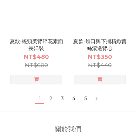
夏款-繞頸美背碎花素面
夏款-領口與下擺精緻蕾
長洋裝
絲滾邊背心
NT$480
NT$350
NT$600
NT$440
1
2
3
4
5
關於我們