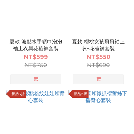
(402)
預購
_80
(366)
夏款-波點水手領巾泡泡
夏款-櫻桃女孩飛飛袖上
預購
袖上衣與花苞褲套裝
衣+花苞褲套裝
_130
NT$599
NT$550
(361)
NT$750
NT$690
預購
_140
(250)
新品8折
新品8折
預購
_73
(226)
預購