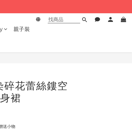
y
親子裝
立即購買
染碎花蕾絲鏤空
身裙
0贈送小物