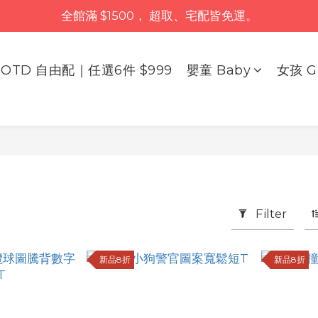
全館滿 $1500， 超取、宅配皆免運。
OTD 自由配｜任選6件 $999
嬰童 Baby
女孩 Gi
Filter
新品8折
新品8折