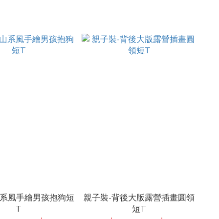
山系風手繪男孩抱狗短
親子裝-背後大版露營插畫圓領
T
短T