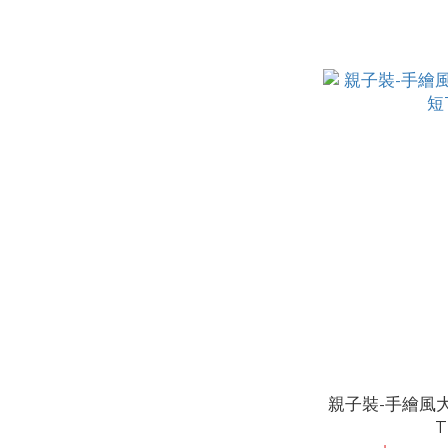
親子裝-手繪風
T