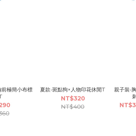
胸前極簡小布標
夏款-斑點狗×人物印花休閒T
親子裝-
T
NT$320
290
NT$3
NT$400
360