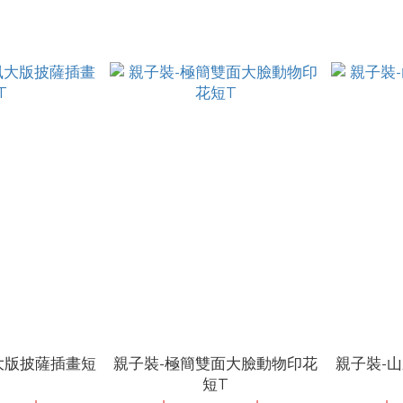
大版披薩插畫短
親子裝-極簡雙面大臉動物印花
親子裝-
短T