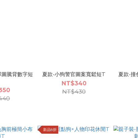
球圖騰背數字短
夏款-小狗警官圖案寬鬆短T
夏款-撞
NT$340
350
NT$430
440
新品8折