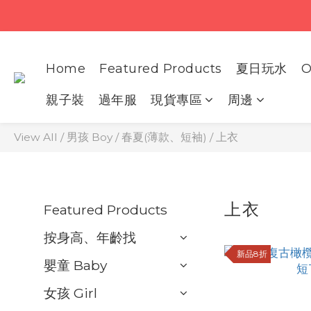
Home
Featured Products
夏日玩水
O
親子裝
過年服
現貨專區
周邊
View All
/
男孩 Boy
/
春夏(薄款、短袖)
/
上衣
上衣
Featured Products
按身高、年齡找
新品8折
嬰童 Baby
女孩 Girl