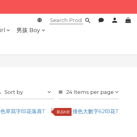
rl
男孩 Boy
Sort by
24 Items per page
新品8折