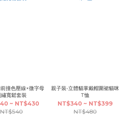
胸前撞色壓線×微字母
親子裝-立體貓掌戴帽圍裙貓咪
刺繡寬鬆套裝
T恤
40 ~ NT$430
NT$340 ~ NT$399
NT$540
NT$480