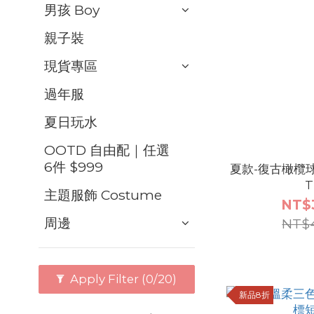
男孩 Boy
親子裝
現貨專區
過年服
夏日玩水
OOTD 自由配｜任選
6件 $999
夏款-復古橄欖
T
主題服飾 Costume
NT$
周邊
NT$
Apply Filter
(0/20)
新品8折