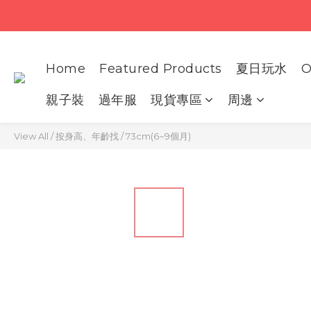
Home
Featured Products
夏日玩水
O
親子裝
過年服
現貨專區
周邊
View All
/
按身高、年齡找
/
73cm(6~9個月)