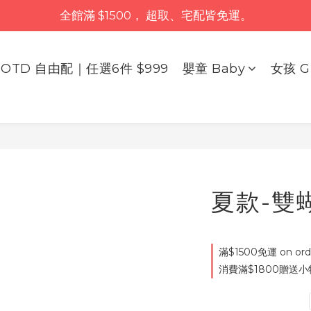
全館滿 $1500， 超取、宅配皆免運。
OTD 自由配｜任選6件 $999
嬰童 Baby
女孩 Gi
夏款-雙
滿$1500免運 on ord
消費滿$1800贈送小物 