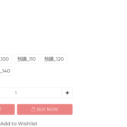
100
預購_110
預購_120
_140
T
BUY NOW
Add to Wishlist