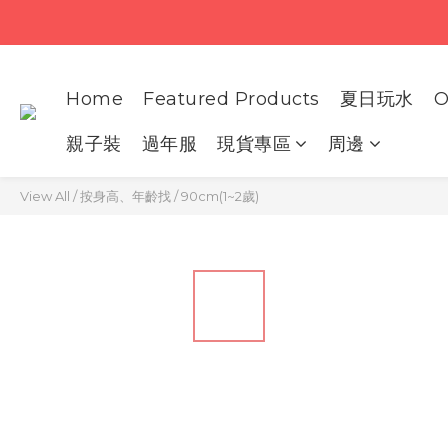
Home
Featured Products
夏日玩水
O
親子裝
過年服
現貨專區
周邊
View All
/
按身高、年齡找
/
90cm(1~2歲)