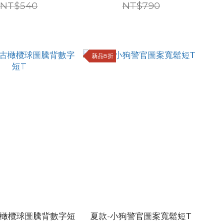
NT$540
NT$790
新品8折
古橄欖球圖騰背數字短
夏款-小狗警官圖案寬鬆短T