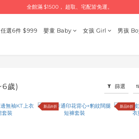
全館滿 $1500， 超取、宅配皆免運。
任選6件 $999
嬰童 Baby
女孩 Girl
男孩 Bo
~6歲)
篩選
新品8折
新品8折