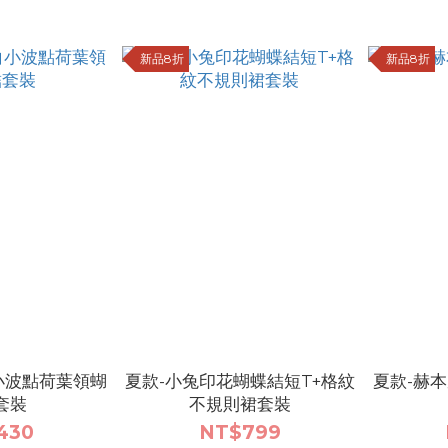
新品8折
新品8折
小波點荷葉領蝴
夏款-小兔印花蝴蝶結短T+格紋
夏款-赫
套裝
不規則裙套裝
430
NT$799