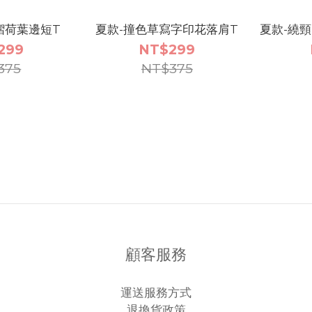
褶荷葉邊短T
夏款-撞色草寫字印花落肩T
夏款-繞
299
NT$299
375
NT$375
顧客服務
運送服務方式
退換貨政策