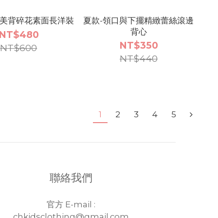
頸美背碎花素面長洋裝
夏款-領口與下擺精緻蕾絲滾邊
背心
NT$480
NT$350
NT$600
NT$440
1
2
3
4
5
聯絡我們
官方 E-mail :
chkidsclothing@gmail.com