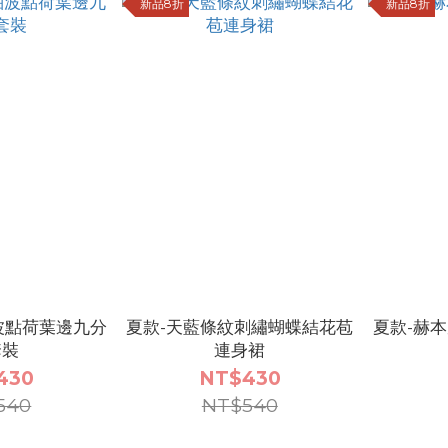
新品8折
新品8折
波點荷葉邊九分
夏款-天藍條紋刺繡蝴蝶結花苞
夏款-赫
套裝
連身裙
430
NT$430
540
NT$540