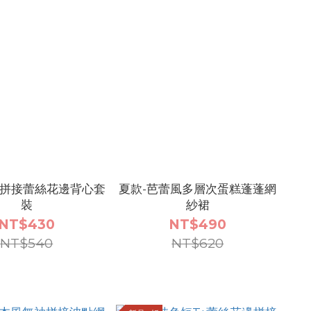
紋拼接蕾絲花邊背心套
夏款-芭蕾風多層次蛋糕蓬蓬網
裝
紗裙
NT$430
NT$490
NT$540
NT$620