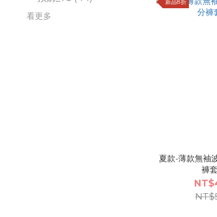
新品8折
看更多
夏款-薄款無袖
褲
NT$
NT$