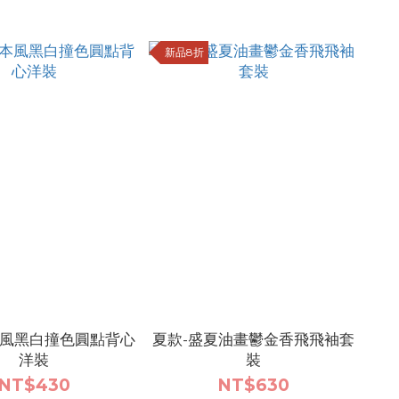
新品8折
本風黑白撞色圓點背心
夏款-盛夏油畫鬱金香飛飛袖套
洋裝
裝
NT$430
NT$630