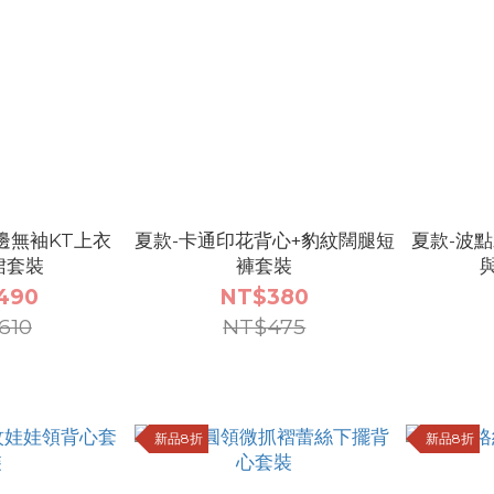
邊無袖KT上衣
夏款-卡通印花背心+豹紋闊腿短
夏款-波
裙套裝
褲套裝
490
NT$380
610
NT$475
新品8折
新品8折