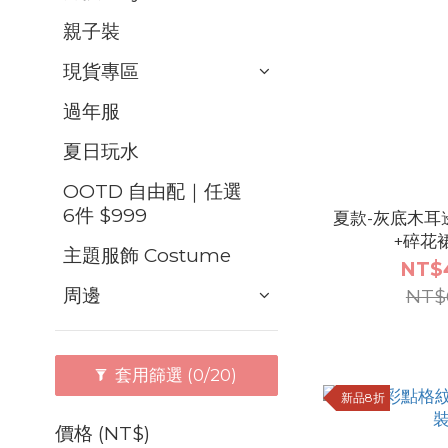
親子裝
現貨專區
過年服
夏日玩水
OOTD 自由配｜任選
6件 $999
夏款-灰底木耳
+碎花
主題服飾 Costume
NT$
周邊
NT$
套用篩選
(0/20)
新品8折
價格 (NT$)