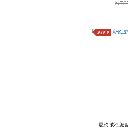
NT$
新品8折
夏款-彩色波