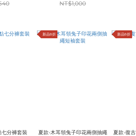
540
NT$1,000
新品8折
新品8折
點七分褲套裝
夏款-木耳領兔子印花兩側抽繩
夏款-復