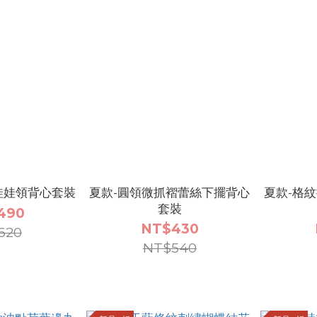
娃娃領背心套裝
夏款-圓領微抓褶蕾絲下擺背心
夏款-格
套裝
490
NT$430
620
NT$540