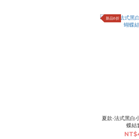
新品8折
夏款-法式黑白
蝶結
NT$