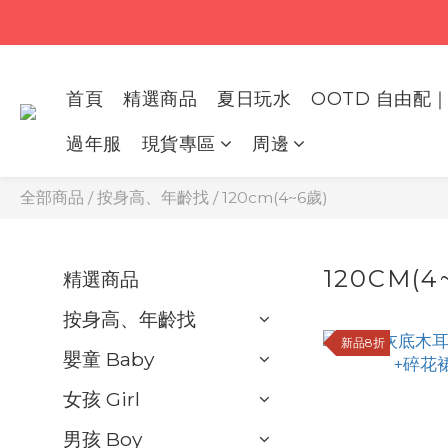
首頁
精選商品
夏日玩水
OOTD 自由配｜
過年服
現貨專區
周邊
全部商品
/
按身高、年齡找
/
120cm(4~6歲)
120CM(4
精選商品
按身高、年齡找
新品8折
嬰童 Baby
女孩 Girl
男孩 Boy