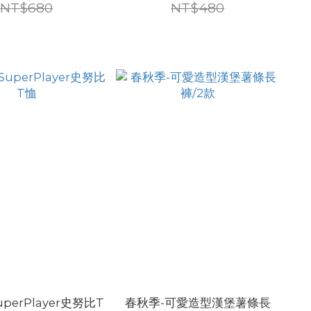
NT$680
NT$480
perPlayer史努比T
春秋季-可愛造型漢堡薯條長