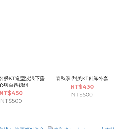
名媛KT造型波浪下擺
春秋季-甜美KT針織外套
心與百褶裙組
NT$430
NT$450
NT$500
NT$500