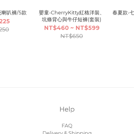
花喇叭褲/5款
嬰童-CherryKitty紅格洋裝、
春夏款-
坑條背心與牛仔短褲(套裝)
225
NT$460 ~ NT$599
250
NT$650
Help
FAQ
Delivery & Shipping