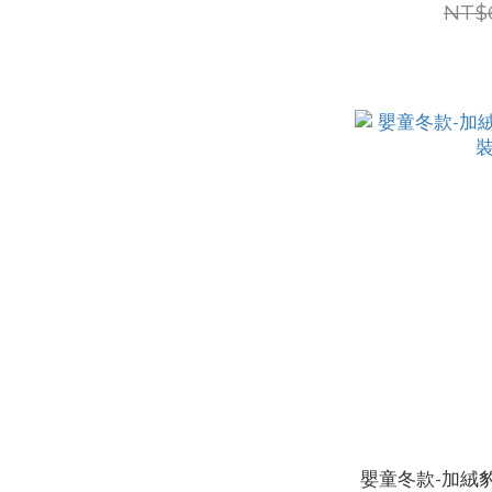
NT$
嬰童冬款-加絨