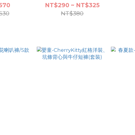
570
NT$290 ~ NT$325
630
NT$380