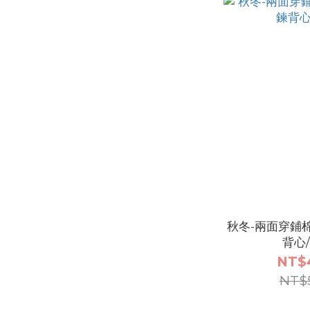
秋冬-兩面穿鋪
背心
NT$
NT$