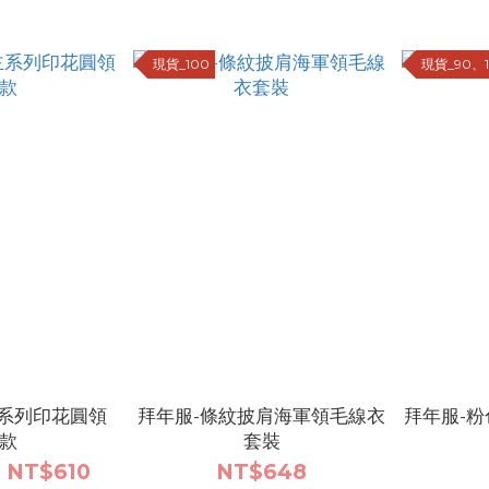
現貨_100
現貨_90、
主系列印花圓領
拜年服-條紋披肩海軍領毛線衣
拜年服-粉
4款
套裝
 NT$610
NT$648