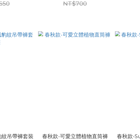
650
NT$700
豹紋吊帶褲套裝
春秋款-可愛立體植物直筒褲
春秋款-Su