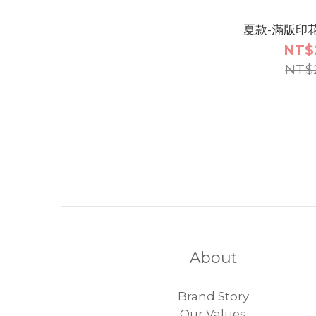
夏款-滿版印
NT$
NT$
About
Brand Story
Our Values