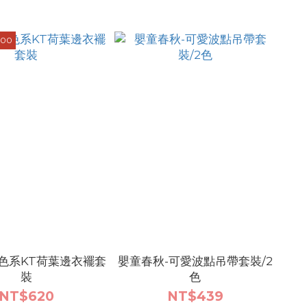
100
色系KT荷葉邊衣襬套
嬰童春秋-可愛波點吊帶套裝/2
裝
色
NT$620
NT$439