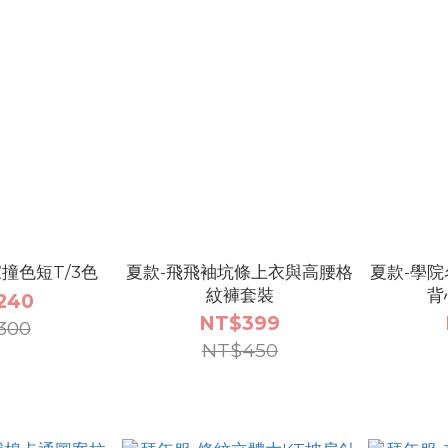
家撞色短T/3色
夏款-飛飛袖坑條上衣與高腰格
夏款-學院
紋褲套裝
背
240
NT$399
300
NT$450