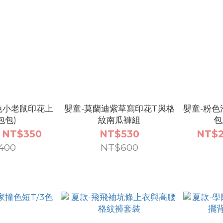
色小老鼠印花上
嬰童-莫蘭迪紫草寫印花T與格
嬰童-粉色
包包)
紋南瓜褲組
包
 NT$350
NT$530
NT$2
400
NT$600