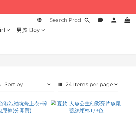
rl
男孩 Boy
Sort by
24 Items per page