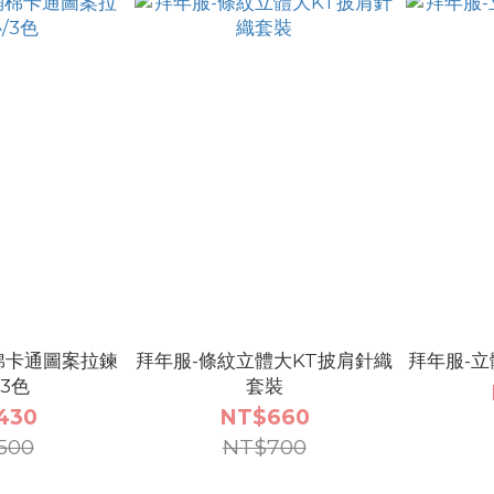
棉卡通圖案拉鍊
拜年服-條紋立體大KT披肩針織
拜年服-立
/3色
套裝
430
NT$660
500
NT$700