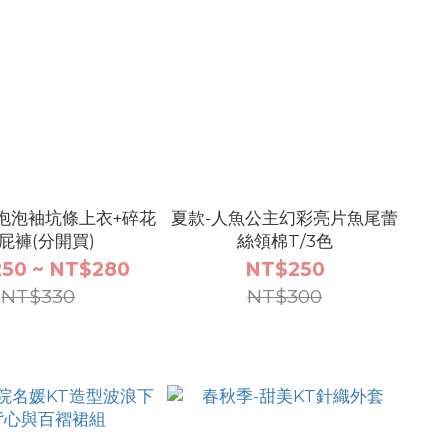
泡泡袖坑條上衣+碎花
夏款-人魚公主幻彩亮片魚尾蕾
屁褲(分開買)
絲領棉T/3色
50 ~ NT$280
NT$250
NT$330
NT$300